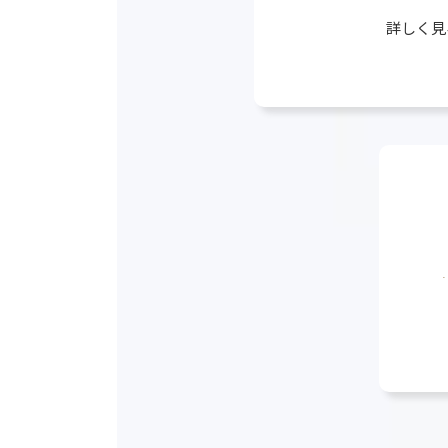
グ
詳しく見
ル
ー
プ
リ
ン
ク