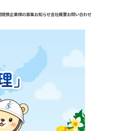
ア
ア
イ
問
提携企業様の募集
お知らせ
会社概要
お問い合わせ
イ
コ
コ
ン
ン
リ
リ
ン
ン
ク
ク