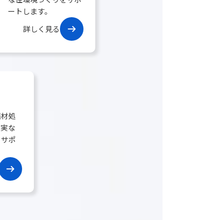
ートします。
グ
詳しく見る
ル
ー
プ
リ
ン
ク
廃材処
確実な
くサポ