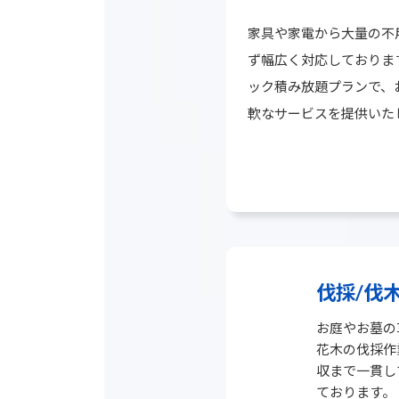
家具や家電から大量の不
ず幅広く対応しておりま
ック積み放題プランで、
軟なサービスを提供いた
グ
ル
ー
プ
リ
ン
ク
伐採/伐
お庭やお墓の
花木の伐採作
収まで一貫し
ております。