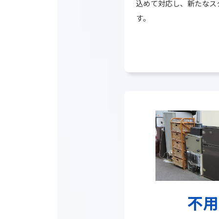
込めて対応し、新たなス
す。
グ
ル
ー
プ
リ
ン
ク
不用