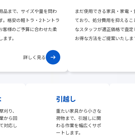
用品まで、サイズや量を問わ
まだ使用できる家具・家電・
す。格安の軽トラ・2トントラ
ており、処分費用を抑えるこ
お客様のご予算に合わせた柔
なスタッフが適正価格で査定
します。
お得な方法をご提案いたしま
グ
詳しく見る
ル
ー
プ
リ
ン
ク
木
引越し
草刈り、
重たい家具から小さな
業から回
荷物まで、引越しに関
て対応し
わる作業を幅広くサポ
ートします。