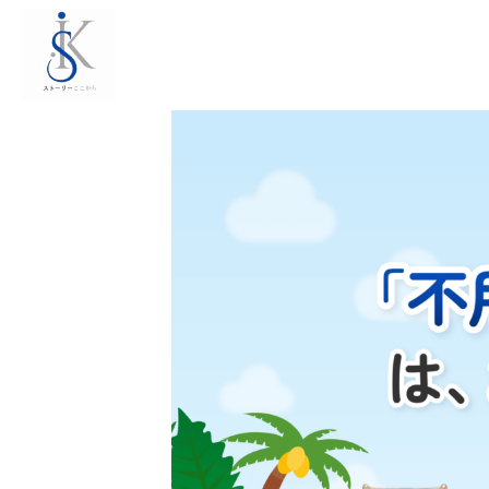
コ
ナ
ン
ビ
テ
ゲ
ン
ー
ツ
シ
へ
ョ
ス
ン
キ
に
ッ
移
プ
動