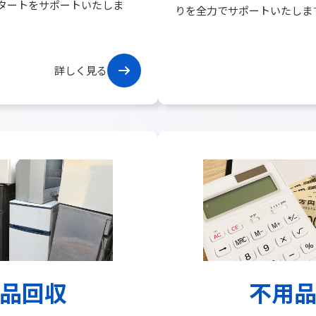
タートをサポートいたしま
りを全力でサポートいたしま
グ
ル
詳しく見る
ー
プ
リ
ン
ク
品回収
不用