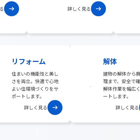
グ
る
詳しく見る
ル
ー
プ
リ
ン
ク
リフォーム
解体
住まいの機能性と美し
建物の解体から
さを両立。快適で心地
理まで、安全で
よい住環境づくりをサ
解体作業を幅広
ポートします。
ートします。
グ
グ
詳しく見る
詳しく見る
ル
ル
ー
ー
プ
プ
リ
リ