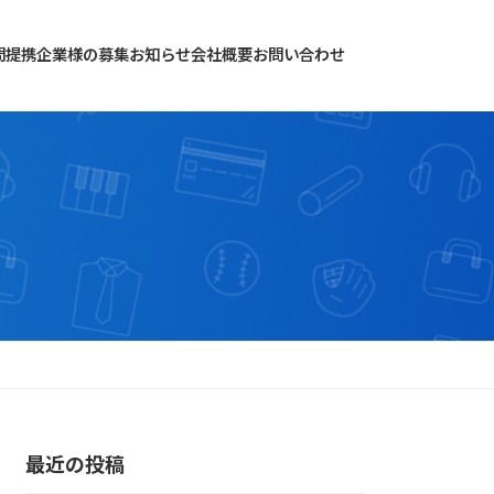
ア
ア
イ
問
提携企業様の募集
お知らせ
会社概要
お問い合わせ
イ
コ
コ
ン
ン
リ
リ
ン
ン
ク
ク
最近の投稿