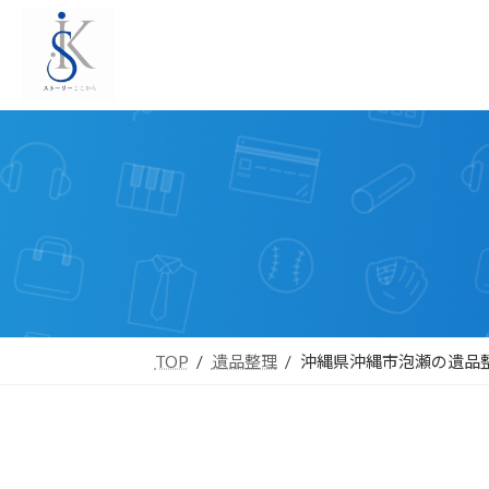
コ
ナ
ン
ビ
テ
ゲ
ン
ー
ツ
シ
へ
ョ
ス
ン
キ
に
ッ
移
プ
動
TOP
遺品整理
沖縄県沖縄市泡瀬の遺品