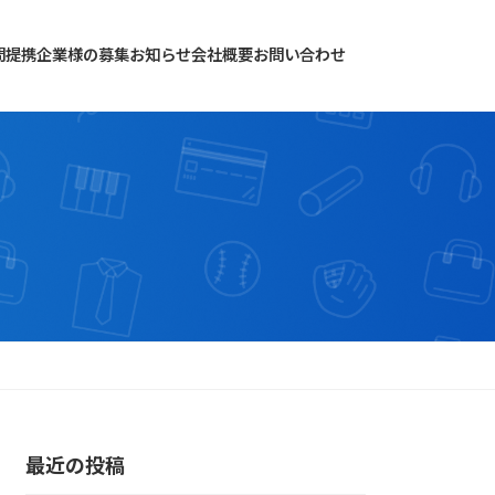
ア
ア
イ
問
提携企業様の募集
お知らせ
会社概要
お問い合わせ
イ
コ
コ
ン
ン
リ
リ
ン
ン
ク
ク
最近の投稿