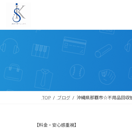
コ
ナ
ン
ビ
テ
ゲ
ン
ー
ツ
シ
へ
ョ
ス
ン
キ
に
ッ
移
プ
動
TOP
ブログ
沖縄県那覇市☆不用品回収
【料金・安心感重視】